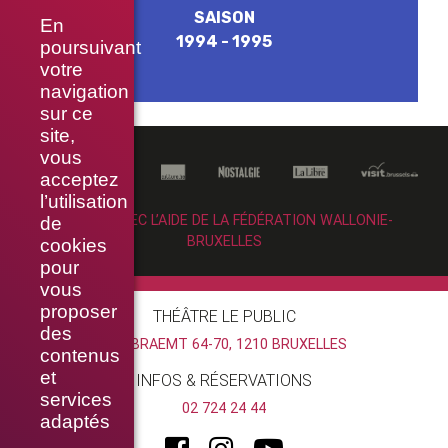
SAISON
En
1994 - 1995
poursuivant
votre
navigation
sur ce
site,
vous
acceptez
l’utilisation
RÉALISÉ AVEC L’AIDE DE LA FÉDÉRATION WALLONIE-
de
BRUXELLES
cookies
pour
vous
proposer
THÉÂTRE LE PUBLIC
des
RUE BRAEMT 64-70, 1210 BRUXELLES
contenus
et
INFOS & RÉSERVATIONS
services
02 724 24 44
adaptés