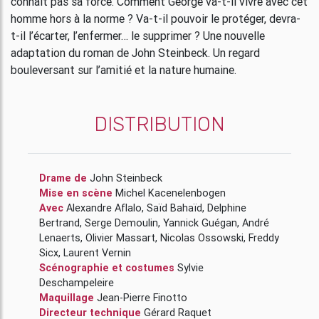
connaît pas sa force. Comment George va-t-il vivre avec cet
homme hors à la norme ? Va-t-il pouvoir le protéger, devra-
t-il l’écarter, l’enfermer… le supprimer ? Une nouvelle
adaptation du roman de John Steinbeck. Un regard
bouleversant sur l’amitié et la nature humaine.
DISTRIBUTION
Drame de
John Steinbeck
Mise en scène
Michel Kacenelenbogen
Avec
Alexandre Aflalo
,
Saïd Bahaïd
,
Delphine
Bertrand
,
Serge Demoulin
,
Yannick Guégan
,
André
Lenaerts
,
Olivier Massart
,
Nicolas Ossowski
,
Freddy
Sicx
,
Laurent Vernin
Scénographie et costumes
Sylvie
Deschampeleire
Maquillage
Jean-Pierre Finotto
Directeur technique
Gérard Raquet