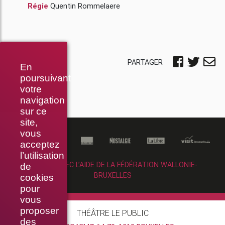
Régie
Quentin Rommelaere
PARTAGER
En
poursuivant
votre
navigation
sur ce
site,
vous
acceptez
l’utilisation
RÉALISÉ AVEC L’AIDE DE LA FÉDÉRATION WALLONIE-
de
BRUXELLES
cookies
pour
vous
proposer
THÉÂTRE LE PUBLIC
des