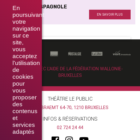
UNE PIÈCE ESPAGNOLE
En
Avec
poursuivant
EN SAVOIR PLUS
votre
navigation
sur ce
site,
vous
acceptez
l’utilisation
RÉALISÉ AVEC L’AIDE DE LA FÉDÉRATION WALLONIE-
de
BRUXELLES
cookies
pour
vous
proposer
THÉÂTRE LE PUBLIC
des
RUE BRAEMT 64-70, 1210 BRUXELLES
contenus
et
INFOS & RÉSERVATIONS
services
02 724 24 44
adaptés