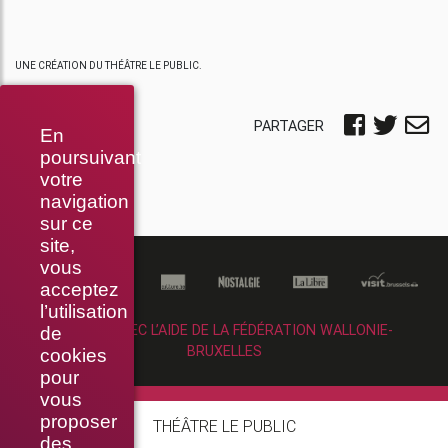
UNE CRÉATION DU THÉÂTRE LE PUBLIC.
PARTAGER
En
poursuivant
votre
navigation
sur ce
site,
vous
acceptez
l’utilisation
RÉALISÉ AVEC L’AIDE DE LA FÉDÉRATION WALLONIE-
de
BRUXELLES
cookies
pour
vous
proposer
THÉÂTRE LE PUBLIC
des