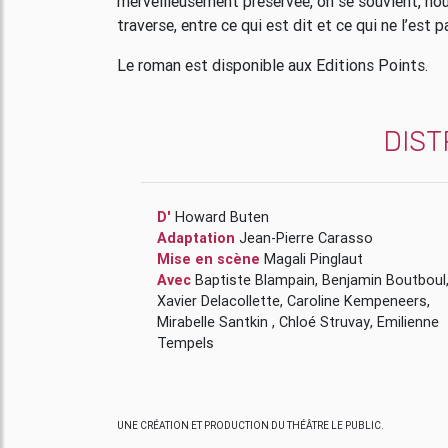
merveilleusement préservée, on se souvient, nou
traverse, entre ce qui est dit et ce qui ne l’est pa
Le roman est disponible aux Editions Points.
DIST
D'
Howard Buten
Adaptation
Jean-Pierre Carasso
Mise en scène
Magali Pinglaut
Avec
Baptiste Blampain
,
Benjamin Boutboul
Xavier Delacollette
,
Caroline Kempeneers
,
Mirabelle Santkin
,
Chloé Struvay
,
Emilienne
Tempels
UNE CRÉATION ET PRODUCTION DU THÉÂTRE LE PUBLIC.