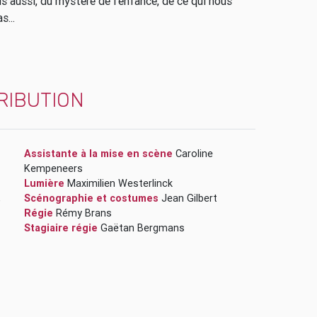
s aussi, du mystère de l’enfance, de ce qui nous
s...
RIBUTION
Assistante à la mise en scène
Caroline
Kempeneers
Lumière
Maximilien Westerlinck
,
Scénographie et costumes
Jean Gilbert
Régie
Rémy Brans
Stagiaire régie
Gaëtan Bergmans