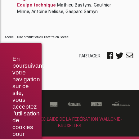
Equipe technique
Mathieu Bastyns
,
Gauthier
Minne
,
Antoine Nelisse
,
Gaspard Samyn
Accueil. Une production du Théâtre en Scène.
PARTAGER
En
poursuivant
votre
navigation
sur ce
site,
vous
acceptez
l’utilisation
RÉALISÉ AVEC L’AIDE DE LA FÉDÉRATION WALLONIE-
de
BRUXELLES
cookies
pour