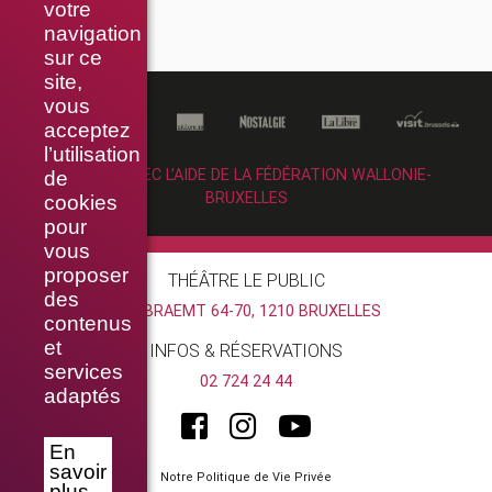
votre
navigation
sur ce
site,
vous
acceptez
l’utilisation
RÉALISÉ AVEC L’AIDE DE LA FÉDÉRATION WALLONIE-
de
BRUXELLES
cookies
pour
vous
proposer
THÉÂTRE LE PUBLIC
des
RUE BRAEMT 64-70, 1210 BRUXELLES
contenus
et
INFOS & RÉSERVATIONS
services
02 724 24 44
adaptés
En
savoir
Notre Politique de Vie Privée
plus