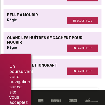
BELLE À MOURIR
Régie
EN SAVOIR PLUS
QUAND LES HUÎTRES SE CACHENT POUR
MOURIR
Régie
EN SAVOIR PLUS
ROUGE, NOIR ET IGNORANT
En
Régie
poursuivant
EN SAVOIR PLUS
votre
navigation
sur ce
site,
vous
acceptez