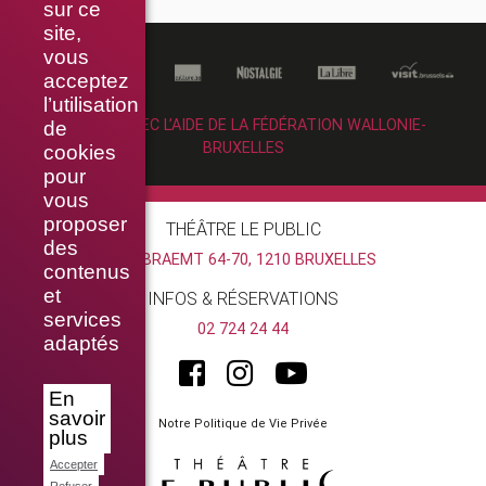
sur ce
site,
vous
acceptez
l’utilisation
RÉALISÉ AVEC L’AIDE DE LA FÉDÉRATION WALLONIE-
de
BRUXELLES
cookies
pour
vous
proposer
THÉÂTRE LE PUBLIC
des
RUE BRAEMT 64-70, 1210 BRUXELLES
contenus
et
INFOS & RÉSERVATIONS
services
02 724 24 44
adaptés
En
savoir
Notre Politique de Vie Privée
plus
Accepter