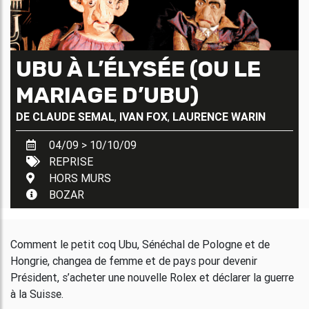
UBU À L’ÉLYSÉE (OU LE
MARIAGE D’UBU)
DE
CLAUDE SEMAL
,
IVAN FOX
,
LAURENCE WARIN
04/09 > 10/10/09
REPRISE
HORS MURS
BOZAR
Comment le petit coq Ubu, Sénéchal de Pologne et de
Hongrie, changea de femme et de pays pour devenir
Président, s’acheter une nouvelle Rolex et déclarer la guerre
à la Suisse.