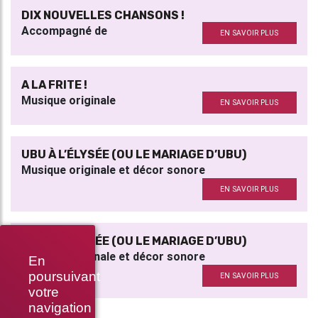
DIX NOUVELLES CHANSONS !
Accompagné de
EN SAVOIR PLUS
A LA FRITE !
Musique originale
EN SAVOIR PLUS
UBU À L’ÉLYSÉE (OU LE MARIAGE D’UBU)
Musique originale et décor sonore
EN SAVOIR PLUS
UBU À L’ÉLYSÉE (OU LE MARIAGE D’UBU)
Musique originale et décor sonore
En
poursuivant
EN SAVOIR PLUS
votre
navigation