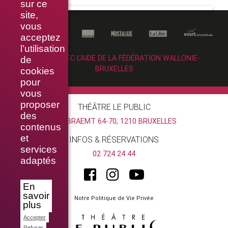
sur ce
site,
vous
acceptez
l’utilisation
RÉALISÉ AVEC L’AIDE DE LA FÉDÉRATION WALLONIE-
de
BRUXELLES
cookies
pour
vous
proposer
THÉÂTRE LE PUBLIC
des
RUE BRAEMT 64-70, 1210 BRUXELLES
contenus
et
INFOS & RÉSERVATIONS
services
02 724 24 44
adaptés
En
savoir
Notre Politique de Vie Privée
plus
Accepter
Refuser