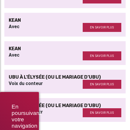
KEAN
Avec
EN SAVOIR PLUS
KEAN
Avec
EN SAVOIR PLUS
UBU À L’ÉLYSÉE (OU LE MARIAGE D’UBU)
Voix du conteur
EN SAVOIR PLUS
UBU À L’ÉLYSÉE (OU LE MARIAGE D’UBU)
En
Voix du conteur
poursuivant
EN SAVOIR PLUS
votre
navigation