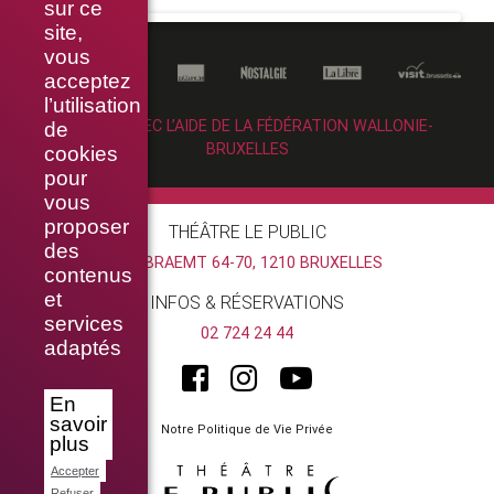
sur ce
site,
vous
acceptez
l’utilisation
RÉALISÉ AVEC L’AIDE DE LA FÉDÉRATION WALLONIE-
de
BRUXELLES
cookies
pour
vous
proposer
THÉÂTRE LE PUBLIC
des
RUE BRAEMT 64-70, 1210 BRUXELLES
contenus
et
INFOS & RÉSERVATIONS
services
02 724 24 44
adaptés
En
savoir
Notre Politique de Vie Privée
plus
Accepter
Refuser