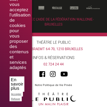
vous
acceptez
l’utilisation
RÉALISÉ AVEC L’AIDE DE LA FÉDÉRATION WALLONIE-
de
BRUXELLES
cookies
pour
vous
proposer
THÉÂTRE LE PUBLIC
des
RUE BRAEMT 64-70, 1210 BRUXELLES
contenus
et
INFOS & RÉSERVATIONS
services
02 724 24 44
adaptés
En
savoir
Notre Politique de Vie Privée
plus
Accepter
Refuser