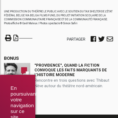
UNE PRODUCTION DU THÉÂTRE LE PUBLIC AVEC LE SOUTIEN DU TAX SHELTER DE L’ÉTAT
FÉDÉRAL BELGE VIA BELGA FILMS FUND, DU PROJET INITIATION SCOLAIRE DE LA
COMMISSION COMMUNAUTAIRE FRANÇAISE ET DE LA COMMUNAUTÉ FRANÇAISE.
Photo affiche © Gaël Maleux / Photos spectacle © Simon Safiri
PARTAGER
BONUS
"PROVIDENCE", QUAND LA FICTION
CONVOQUE LES FAITS MARQUANTS DE
L’HISTOIRE MODERNE
Rencontre en trois questions avec Thibaut
Nève autour du théâtre nord-américain.
En
poursuivant
votre
navigation
sur ce
site,