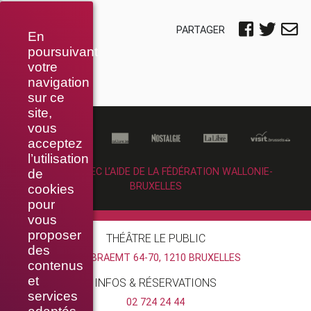
PARTAGER
En
poursuivant
votre
navigation
sur ce
site,
vous
acceptez
l’utilisation
RÉALISÉ AVEC L’AIDE DE LA FÉDÉRATION WALLONIE-
de
BRUXELLES
cookies
pour
vous
proposer
THÉÂTRE LE PUBLIC
des
RUE BRAEMT 64-70, 1210 BRUXELLES
contenus
et
INFOS & RÉSERVATIONS
services
02 724 24 44