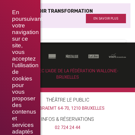
CERCLE MIROIR TRANSFORMATION
En
Lumière
poursuivant
EN SAVOIR PLUS
votre
navigation
sur ce
site,
vous
acceptez
l’utilisation
RÉALISÉ AVEC L’AIDE DE LA FÉDÉRATION WALLONIE-
de
BRUXELLES
cookies
pour
vous
proposer
THÉÂTRE LE PUBLIC
des
RUE BRAEMT 64-70, 1210 BRUXELLES
contenus
et
INFOS & RÉSERVATIONS
services
02 724 24 44
adaptés