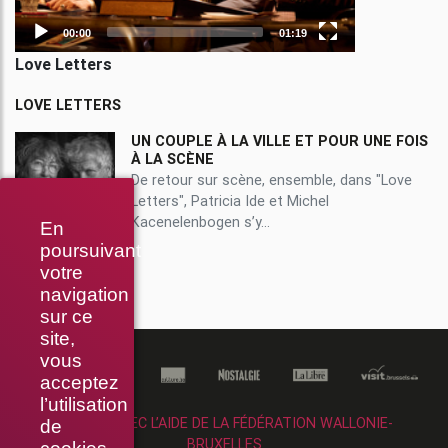
00:00
01:19
Love Letters
LOVE LETTERS
UN COUPLE À LA VILLE ET POUR UNE FOIS
À LA SCÈNE
De retour sur scène, ensemble, dans "Love
Letters", Patricia Ide et Michel
Kacenelenbogen s’y...
En
poursuivant
votre
navigation
sur ce
site,
vous
acceptez
l’utilisation
RÉALISÉ AVEC L’AIDE DE LA FÉDÉRATION WALLONIE-
de
BRUXELLES