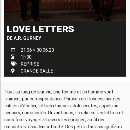
LOVE LETTERS
DE
A.R. GURNEY
21.06 > 30.06.23
1H30
REPRISE
GRANDE SALLE
Tout au long de leur vie, une femme et un homme vont
s’aimer... par correspondance. Phrases griffonnées sur des
cahiers d’écolier, lettres d’amour adolescentes, appels au
secours, complicités. Devant nous, ils relisent les lettres et
nous font voyager à travers les époques, au fil des
rencontres, dans leur intimité. Des petits faits insignifiants