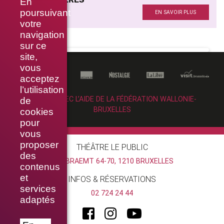
En
Costumes
poursuivant
EN SAVOIR PLUS
votre
navigation
sur ce
site,
vous
acceptez
l’utilisation
RÉALISÉ AVEC L’AIDE DE LA FÉDÉRATION WALLONIE-
de
BRUXELLES
cookies
pour
vous
proposer
THÉÂTRE LE PUBLIC
des
RUE BRAEMT 64-70, 1210 BRUXELLES
contenus
et
INFOS & RÉSERVATIONS
services
02 724 24 44
adaptés