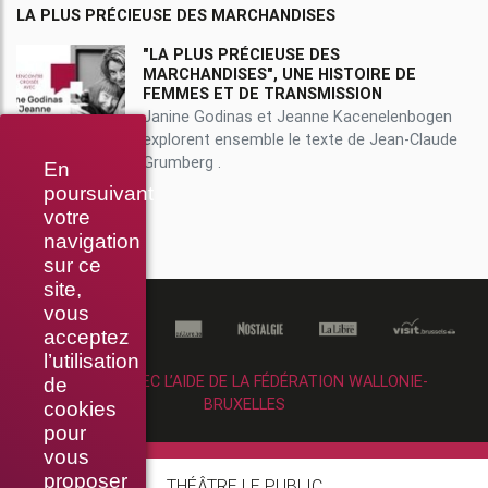
LA PLUS PRÉCIEUSE DES MARCHANDISES
"LA PLUS PRÉCIEUSE DES
MARCHANDISES", UNE HISTOIRE DE
FEMMES ET DE TRANSMISSION
Janine Godinas et Jeanne Kacenelenbogen
explorent ensemble le texte de Jean-Claude
Grumberg .
En
poursuivant
votre
navigation
sur ce
site,
vous
acceptez
l’utilisation
RÉALISÉ AVEC L’AIDE DE LA FÉDÉRATION WALLONIE-
de
BRUXELLES
cookies
pour
vous
proposer
THÉÂTRE LE PUBLIC