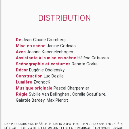
DISTRIBUTION
De
Jean-Claude Grumberg
Mise en scène
Janine Godinas
Avec
Jeanne Kacenelenbogen
Assistante à la mise en scène
Hélène Catsaras
Scénographie et costumes
Renata Gorka
Décor
Eugénie Obolensky
Construction
Luc Dezille
Lumière
ZvonocK
Musique originale
Pascal Charpentier
Régie
Sybille Van Bellinghen
,
Coralie Scauflaire
,
Galatée Bardey
,
Max Pierlot
UNE PRODUCTION DU THÉÂTRE LE PUBLIC. AVEC LE SOUTIEN DU TAX SHELTER DE L’ÉTAT
FÉDÉRAL BELGE VIA BELGA FILMS FUND ET DE LA COMMUNAUTÉ FRANÇAISE. Photo ©