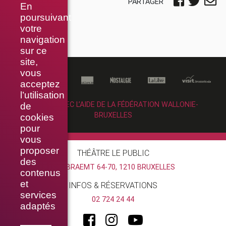
PARTAGER
En
poursuivant
votre
navigation
sur ce
site,
vous
acceptez
l’utilisation
RÉALISÉ AVEC L’AIDE DE LA FÉDÉRATION WALLONIE-
de
BRUXELLES
cookies
pour
vous
proposer
THÉÂTRE LE PUBLIC
des
RUE BRAEMT 64-70, 1210 BRUXELLES
contenus
et
INFOS & RÉSERVATIONS
services
02 724 24 44
adaptés