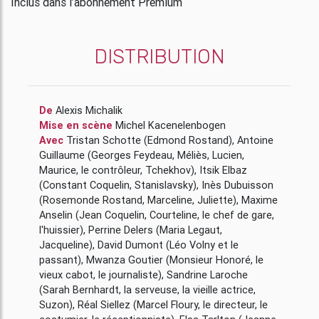
Inclus dans l’abonnement Premium
DISTRIBUTION
De
Alexis Michalik
Mise en scène
Michel Kacenelenbogen
Avec
Tristan Schotte
(Edmond Rostand)
,
Antoine
Guillaume
(Georges Feydeau, Méliès, Lucien,
Maurice, le contrôleur, Tchekhov)
,
Itsik Elbaz
(Constant Coquelin, Stanislavsky)
,
Inès Dubuisson
(Rosemonde Rostand, Marceline, Juliette)
,
Maxime
Anselin
(Jean Coquelin, Courteline, le chef de gare,
l'huissier)
,
Perrine Delers
(Maria Legaut,
Jacqueline)
,
David Dumont
(Léo Volny et le
passant)
,
Mwanza Goutier
(Monsieur Honoré, le
vieux cabot, le journaliste)
,
Sandrine Laroche
(Sarah Bernhardt, la serveuse, la vieille actrice,
Suzon)
,
Réal Siellez
(Marcel Floury, le directeur, le