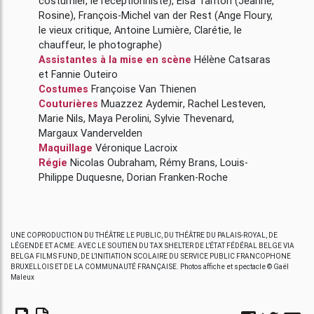
costumier, le réceptionniste)
,
Elsa Tarlton
(Jeanne,
Rosine)
,
François-Michel van der Rest
(Ange Floury,
le vieux critique, Antoine Lumière, Clarétie, le
chauffeur, le photographe)
Assistantes à la mise en scène
Hélène Catsaras
et
Fannie Outeiro
Costumes
Françoise Van Thienen
Couturières
Muazzez Aydemir
,
Rachel Lesteven
,
Marie Nils
,
Maya Perolini
,
Sylvie Thevenard
,
Margaux Vandervelden
Maquillage
Véronique Lacroix
Régie
Nicolas Oubraham
,
Rémy Brans
,
Louis-
Philippe Duquesne
,
Dorian Franken-Roche
UNE COPRODUCTION DU THÉÂTRE LE PUBLIC, DU THÉÂTRE DU PALAIS-ROYAL, DE
LÉGENDE ET ACME. AVEC LE SOUTIEN DU TAX SHELTER DE L’ÉTAT FÉDÉRAL BELGE VIA
BELGA FILMS FUND, DE L’INITIATION SCOLAIRE DU SERVICE PUBLIC FRANCOPHONE
BRUXELLOIS ET DE LA COMMUNAUTÉ FRANÇAISE. Photos affiche et spectacle © Gaël
Maleux