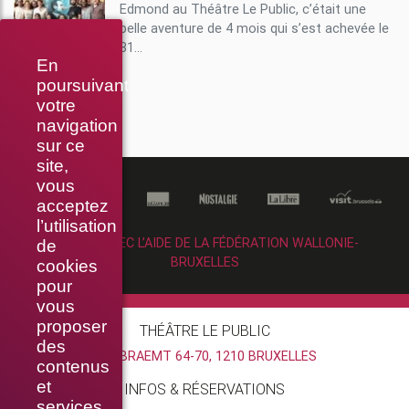
Edmond au Théâtre Le Public, c’était une
belle aventure de 4 mois qui s’est achevée le
31...
En
poursuivant
votre
navigation
sur ce
site,
vous
acceptez
l’utilisation
RÉALISÉ AVEC L’AIDE DE LA FÉDÉRATION WALLONIE-
de
BRUXELLES
cookies
pour
vous
proposer
THÉÂTRE LE PUBLIC
des
RUE BRAEMT 64-70, 1210 BRUXELLES
contenus
et
INFOS & RÉSERVATIONS
services