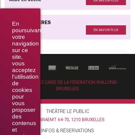
EN SAVOIR PLUS
LES PÂTISSIÈRES
En
Avec
poursuivant
EN SAVOIR PLUS
votre
navigation
sur ce
site,
vous
acceptez
l’utilisation
RÉALISÉ AVEC L’AIDE DE LA FÉDÉRATION WALLONIE-
de
BRUXELLES
cookies
pour
vous
proposer
THÉÂTRE LE PUBLIC
des
RUE BRAEMT 64-70, 1210 BRUXELLES
contenus
et
INFOS & RÉSERVATIONS