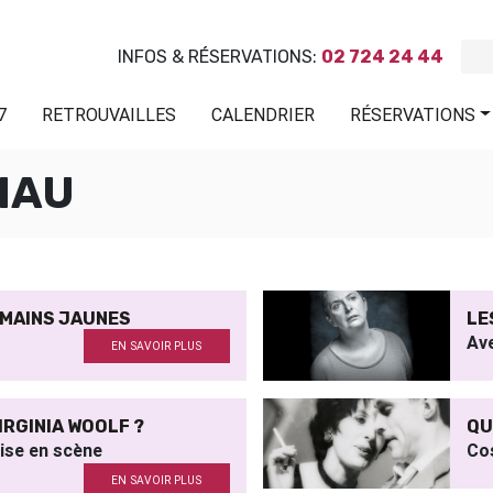
INFOS & RÉSERVATIONS:
02 724 24 44
7
RETROUVAILLES
CALENDRIER
RÉSERVATIONS
HAU
 MAINS JAUNES
LE
Av
EN SAVOIR PLUS
IRGINIA WOOLF ?
QU
mise en scène
Co
EN SAVOIR PLUS