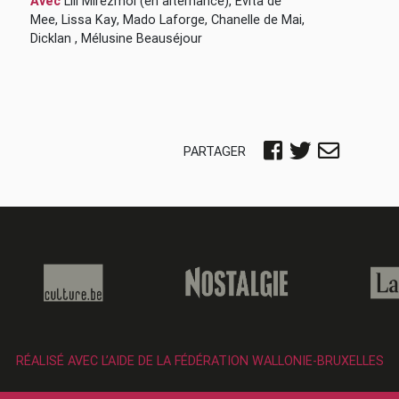
Avec
Lili Mirezmoi
(en alternance)
,
Evita de
Mee
,
Lissa Kay
,
Mado Laforge
,
Chanelle de Mai
,
Dicklan
,
Mélusine Beauséjour
PARTAGER
RÉALISÉ AVEC L’AIDE DE LA FÉDÉRATION WALLONIE-BRUXELLES