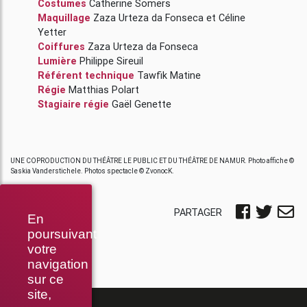
Costumes
Catherine Somers
Maquillage
Zaza Urteza da Fonseca
et
Céline
Yetter
Coiffures
Zaza Urteza da Fonseca
Lumière
Philippe Sireuil
Référent technique
Tawfik Matine
Régie
Matthias Polart
Stagiaire régie
Gaël Genette
UNE COPRODUCTION DU THÉÂTRE LE PUBLIC ET DU THÉÂTRE DE NAMUR. Photo affiche ©
Saskia Vanderstichele. Photos spectacle © ZvonocK.
PARTAGER
En
poursuivant
votre
navigation
sur ce
site,