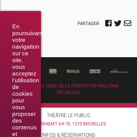
PARTAGER
En
poursuivant
votre
navigation
sur ce
site,
vous
acceptez
l’utilisation
RÉALISÉ AVEC L’AIDE DE LA FÉDÉRATION WALLONIE-
de
BRUXELLES
cookies
pour
vous
proposer
THÉÂTRE LE PUBLIC
des
RUE BRAEMT 64-70, 1210 BRUXELLES
contenus
et
INFOS & RÉSERVATIONS