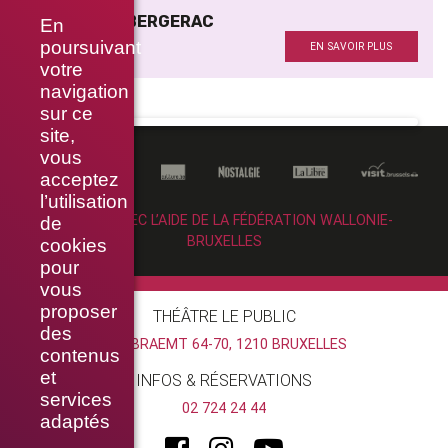
CYRANO DE BERGERAC
En
Accessoires
poursuivant
EN SAVOIR PLUS
votre
navigation
sur ce
site,
vous
acceptez
l’utilisation
RÉALISÉ AVEC L’AIDE DE LA FÉDÉRATION WALLONIE-
de
BRUXELLES
cookies
pour
vous
proposer
THÉÂTRE LE PUBLIC
des
RUE BRAEMT 64-70, 1210 BRUXELLES
contenus
et
INFOS & RÉSERVATIONS
services
02 724 24 44
adaptés