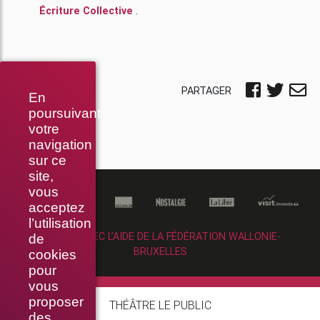
Écriture Collective
.
PARTAGER
En
poursuivant
votre
navigation
sur ce
site,
vous
acceptez
l’utilisation
RÉALISÉ AVEC L’AIDE DE LA FÉDÉRATION WALLONIE-
de
BRUXELLES
cookies
pour
vous
proposer
THÉÂTRE LE PUBLIC
des