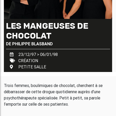
LES MANGEUSES DE
CHOCOLAT
DE
PHILIPPE BLASBAND
23/12/97 > 06/01/98
CRÉATION
PETITE SALLE
Trois femmes, boulimiques de chocolat, cherchent à se
débarrasser de cette drogue quotidienne auprès d’une
psychothérapeute spécialisée. Petit à petit, sa parole
l’emporte sur celle de ses patientes.