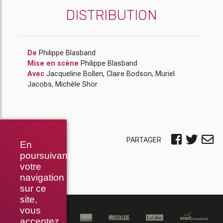
DISTRIBUTION
De
Philippe Blasband
Mise en scène
Philippe Blasband
Avec
Jacqueline Bollen
,
Claire Bodson
,
Muriel
Jacobs
,
Michèle Shor
PARTAGER
En
poursuivant
votre
navigation
sur ce
site,
vous
acceptez