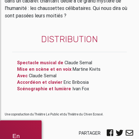
dans un cabaret chantant dédié à ce grand mystère de
l’humanité : les chaussettes célibataires. Qui nous dira où
sont passées leurs moitiés ?
DISTRIBUTION
Spectacle musical de
Claude Semal
Mise en scène et en voix
Martine Kivits
Avec
Claude Semal
Accordéon et clavier
Eric Bribosia
Scénographie et lumière
Ivan Fox
Une coproduction du Théâtre Le Public et du Théâtre du Chien Ecrasé.
PARTAGER
En