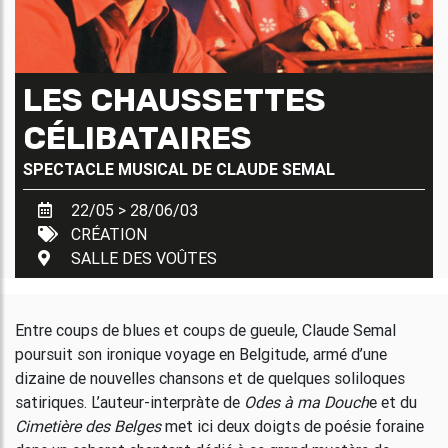
LES CHAUSSETTES
CÉLIBATAIRES
SPECTACLE MUSICAL DE
CLAUDE SEMAL
22/05 > 28/06/03
CRÉATION
SALLE DES VOÛTES
Entre coups de blues et coups de gueule, Claude Semal
poursuit son ironique voyage en Belgitude, armé d’une
dizaine de nouvelles chansons et de quelques soliloques
satiriques. L’auteur-interpràte de
Odes à ma Douch
e et du
Cimetière des Belges
met ici deux doigts de poésie foraine