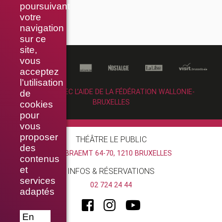
poursuivant
votre
navigation
sur ce
site,
vous
acceptez
l’utilisation
RÉALISÉ AVEC L’AIDE DE LA FÉDÉRATION WALLONIE-
de
BRUXELLES
cookies
pour
vous
proposer
THÉÂTRE LE PUBLIC
des
RUE BRAEMT 64-70, 1210 BRUXELLES
contenus
et
INFOS & RÉSERVATIONS
services
02 724 24 44
adaptés
En