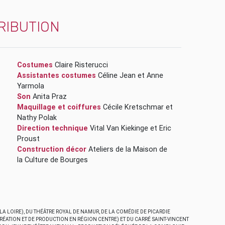
RIBUTION
Costumes
Claire Risterucci
Assistantes costumes
Céline Jean
et
Anne
Yarmola
Son
Anita Praz
Maquillage et coiffures
Cécile Kretschmar
et
Nathy Polak
Direction technique
Vital Van Kiekinge
et
Eric
Proust
Construction décor
Ateliers de la Maison de
la Culture de Bourges
A LOIRE), DU THÉÂTRE ROYAL DE NAMUR, DE LA COMÉDIE DE PICARDIE
CRÉATION ET DE PRODUCTION EN RÉGION CENTRE) ET DU CARRÉ SAINT-VINCENT