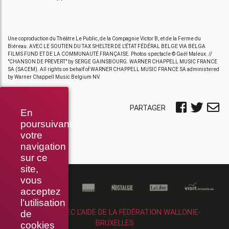
Une coproduction du Théâtre Le Public, de la Compagnie Victor B, et de la Ferme du
Biéreau. AVEC LE SOUTIEN DU TAX SHELTER DE L’ÉTAT FÉDÉRAL BELGE VIA BELGA
FILMS FUND ET DE LA COMMUNAUTÉ FRANÇAISE. Photos spectacle © Gaël Maleux. //
"CHANSON DE PREVERT" by SERGE GAINSBOURG. WARNER CHAPPELL MUSIC FRANCE
SA (SACEM). All rights on behalf of WARNER CHAPPELL MUSIC FRANCE SA administered
by Warner Chappell Music Belgium NV.
PARTAGER
En
poursuivant
votre
navigation
sur ce
site,
vous
acceptez
l’utilisation
RÉALISÉ AVEC L’AIDE DE LA FÉDÉRATION WALLONIE-
de
BRUXELLES
cookies