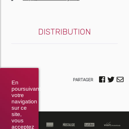
DISTRIBUTION
PARTAGER
En
poursuivant
votre
navigation
sur ce
site,
vous
acceptez