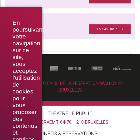
SKYLIGHT
En
Photos
poursuivant
EN SAVOIR PLUS
votre
navigation
sur ce
site,
vous
acceptez
l’utilisation
RÉALISÉ AVEC L’AIDE DE LA FÉDÉRATION WALLONIE-
de
BRUXELLES
cookies
pour
vous
proposer
THÉÂTRE LE PUBLIC
des
RUE BRAEMT 64-70, 1210 BRUXELLES
contenus
et
INFOS & RÉSERVATIONS
services