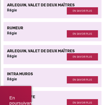
ARLEQUIN, VALET DE DEUX MAÎTRES
Régie
EN SAVOIR PLUS
RUMEUR
Régie
EN SAVOIR PLUS
ARLEQUIN, VALET DE DEUX MAÎTRES
Régie
EN SAVOIR PLUS
INTRA MUROS
Régie
EN SAVOIR PLUS
A GERMAN LIFE
En
Régie
poursuivant
EN SAVOIR PLUS