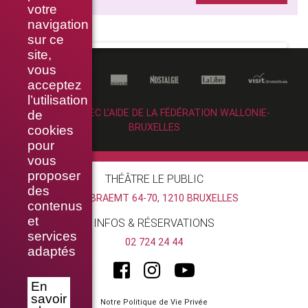
votre
navigation
sur ce
site,
vous
acceptez
l’utilisation
RÉALISÉ AVEC L’AIDE DE LA FÉDÉRATION WALLONIE-
de
BRUXELLES
cookies
pour
vous
proposer
THÉÂTRE LE PUBLIC
des
RUE BRAEMT 64-70, 1210 BRUXELLES
contenus
et
INFOS & RÉSERVATIONS
services
02 724 24 44
adaptés
En
savoir
Notre Politique de Vie Privée