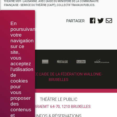
THÉÂTRE VIDY - LAUSANNE. AVEC L'AIDE DU MINISTÈRE DE LA COMMUNAUTÉ
FRANÇAISE - SERVICE DU THÉÂTRE (CAPT), COLLECTIF TRAVAUX PUBLICS.
PARTAGER
En
poursuivant
votre
navigation
sur ce
site,
vous
acceptez
l’utilisation
RÉALISÉ AVEC L’AIDE DE LA FÉDÉRATION WALLONIE-
de
BRUXELLES
cookies
pour
vous
proposer
THÉÂTRE LE PUBLIC
des
RUE BRAEMT 64-70, 1210 BRUXELLES
contenus
et
INFOS & RÉSERVATIONS