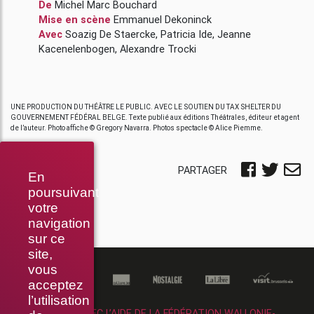
De
Michel Marc Bouchard
Mise en scène
Emmanuel Dekoninck
Avec
Soazig De Staercke
,
Patricia Ide
,
Jeanne
Kacenelenbogen
,
Alexandre Trocki
UNE PRODUCTION DU THÉÂTRE LE PUBLIC. AVEC LE SOUTIEN DU TAX SHELTER DU
GOUVERNEMENT FÉDÉRAL BELGE. Texte publié aux éditions Théâtrales, éditeur et agent
de l’auteur. Photo affiche © Gregory Navarra. Photos spectacle © Alice Piemme.
PARTAGER
En
poursuivant
votre
navigation
sur ce
site,
vous
acceptez
l’utilisation
RÉALISÉ AVEC L’AIDE DE LA FÉDÉRATION WALLONIE-