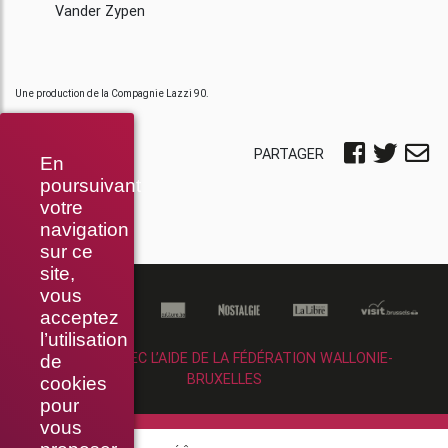
Vander Zypen
Une production de la Compagnie Lazzi 90.
PARTAGER
En
poursuivant
votre
navigation
sur ce
site,
vous
acceptez
l’utilisation
RÉALISÉ AVEC L’AIDE DE LA FÉDÉRATION WALLONIE-
de
BRUXELLES
cookies
pour
vous