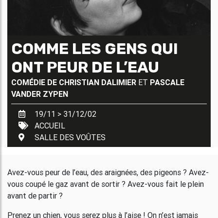
COMME LES GENS QUI
ONT PEUR DE L’EAU
COMÉDIE DE
CHRISTIAN DALIMIER
ET
PASCALE
VANDER ZYPEN
19/11 > 31/12/02
ACCUEIL
SALLE DES VOÛTES
Avez-vous peur de l’eau, des araignées, des pigeons ? Avez-
vous coupé le gaz avant de sortir ? Avez-vous fait le plein
avant de partir ?
Prenez un chien, vous serez plus à l’aise ! On n’est jamais