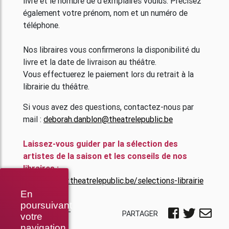
livre et le nombre de d’exmplaires voulus. Précisez
également votre prénom, nom et un numéro de
téléphone.
Nos libraires vous confirmerons la disponibilité du
livre et la date de livraison au théâtre.
Vous effectuerez le paiement lors du retrait à la
librairie du théâtre.
Si vous avez des questions, contactez-nous par
mail :
deborah.danblon@theatrelepublic.be
Laissez-vous guider par la sélection des
artistes de la saison et les conseils de nos
libraires :
https://www.theatrelepublic.be/selections-librairie
En
poursuivant
PARTAGER
votre
navigation