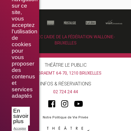
sur ce
site,
vous
acceptez
l’utilisation
RÉALISÉ AVEC L’AIDE DE LA FÉDÉRATION WALLONIE-
de
BRUXELLES
cookies
pour
vous
proposer
THÉÂTRE LE PUBLIC
des
RUE BRAEMT 64-70, 1210 BRUXELLES
contenus
et
INFOS & RÉSERVATIONS
services
02 724 24 44
adaptés
En
savoir
Notre Politique de Vie Privée
plus
Accepter