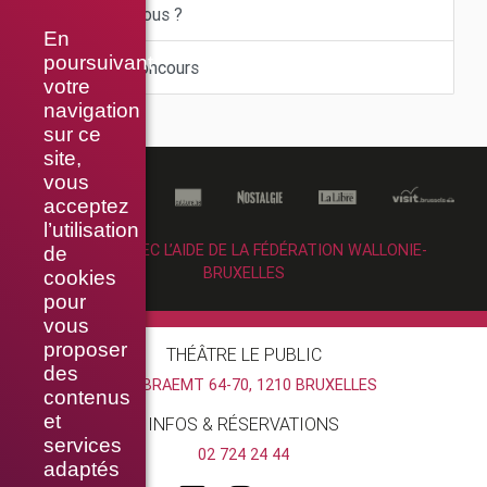
Le saviez-vous ?
En
poursuivant
Offres et concours
votre
navigation
sur ce
site,
vous
acceptez
l’utilisation
RÉALISÉ AVEC L’AIDE DE LA FÉDÉRATION WALLONIE-
de
BRUXELLES
cookies
pour
vous
proposer
THÉÂTRE LE PUBLIC
des
RUE BRAEMT 64-70, 1210 BRUXELLES
contenus
et
INFOS & RÉSERVATIONS
services
02 724 24 44
adaptés