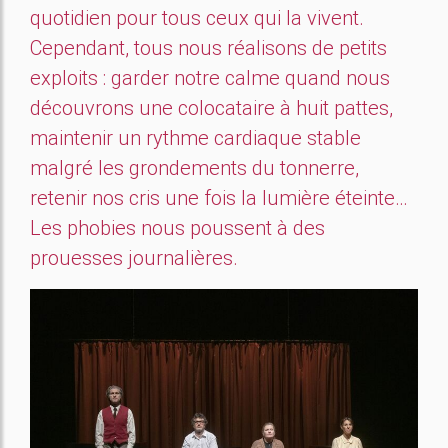
quotidien pour tous ceux qui la vivent.
Cependant, tous nous réalisons de petits
exploits : garder notre calme quand nous
découvrons une colocataire à huit pattes,
maintenir un rythme cardiaque stable
malgré les grondements du tonnerre,
retenir nos cris une fois la lumière éteinte…
Les phobies nous poussent à des
prouesses journalières.