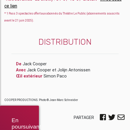
ce lien
* 1 Pass 3 spectacles offert aux abonnés du Théâtre Le Public (abonnements souscrits
avant le 21 juin 2025).
DISTRIBUTION
De
Jack Cooper
Avec
Jack Cooper
et
Jolijn Antonissen
Œil extérieur
Simon Paco
COOPER PRODUCTIONS. Photo © Jean-Marc Schneider
PARTAGER
En
poursuivant