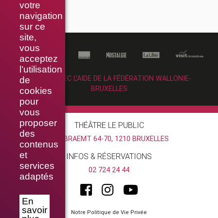
votre
navigation
sur ce
site,
vous
acceptez
l’utilisation
RÉALISÉ AVEC L’AIDE DE LA FÉDÉRATION WALLONIE-
de
BRUXELLES
cookies
pour
vous
proposer
THÉÂTRE LE PUBLIC
des
RUE BRAEMT 64-70, 1210 BRUXELLES
contenus
et
INFOS & RÉSERVATIONS
services
02 724 24 44
adaptés
En
savoir
Notre Politique de Vie Privée