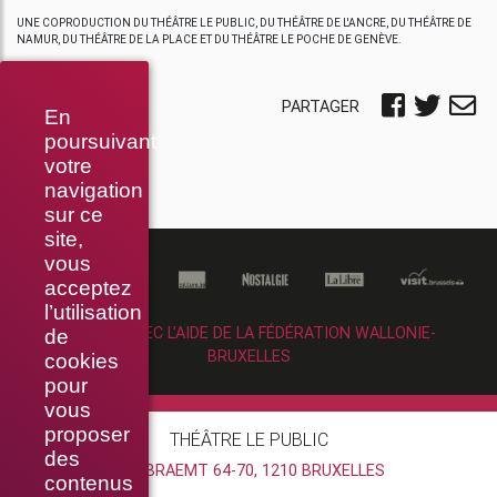
UNE COPRODUCTION DU THÉÂTRE LE PUBLIC, DU THÉÂTRE DE L'ANCRE, DU THÉÂTRE DE
NAMUR, DU THÉÂTRE DE LA PLACE ET DU THÉÂTRE LE POCHE DE GENÈVE.
PARTAGER
En
poursuivant
votre
navigation
sur ce
site,
vous
acceptez
l’utilisation
RÉALISÉ AVEC L’AIDE DE LA FÉDÉRATION WALLONIE-
de
BRUXELLES
cookies
pour
vous
proposer
THÉÂTRE LE PUBLIC
des
RUE BRAEMT 64-70, 1210 BRUXELLES
contenus