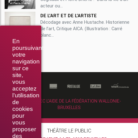
acteur ou...
DE L’ART ET DE L’ARTISTE
Décodage avec Anne Hustache. Historienne
de l’art, Critique AICA. (Illustration : Carré
blanc...
En
poursuivant
votre
navigation
sur ce
site,
vous
acceptez
l’utilisation
RÉALISÉ AVEC L’AIDE DE LA FÉDÉRATION WALLONIE-
de
BRUXELLES
cookies
pour
vous
proposer
THÉÂTRE LE PUBLIC
des