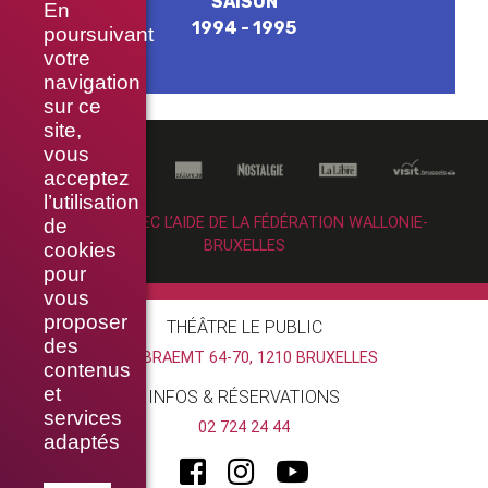
SAISON
En
1994 - 1995
poursuivant
votre
navigation
sur ce
site,
vous
acceptez
l’utilisation
RÉALISÉ AVEC L’AIDE DE LA FÉDÉRATION WALLONIE-
de
BRUXELLES
cookies
pour
vous
proposer
THÉÂTRE LE PUBLIC
des
RUE BRAEMT 64-70, 1210 BRUXELLES
contenus
et
INFOS & RÉSERVATIONS
services
02 724 24 44
adaptés