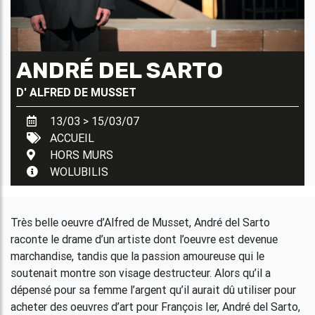
ANDRÉ DEL SARTO
D'
ALFRED DE MUSSET
13/03 > 15/03/07
ACCUEIL
HORS MURS
WOLUBILIS
Très belle oeuvre d’Alfred de Musset, André del Sarto
raconte le drame d’un artiste dont l’oeuvre est devenue
marchandise, tandis que la passion amoureuse qui le
soutenait montre son visage destructeur. Alors qu’il a
dépensé pour sa femme l’argent qu’il aurait dû utiliser pour
acheter des oeuvres d’art pour François Ier, André del Sarto,