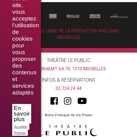
site,
vous
acceptez
l’utilisation
RÉALISÉ AVEC L’AIDE DE LA FÉDÉRATION WALLONIE-
de
BRUXELLES
cookies
pour
vous
proposer
THÉÂTRE LE PUBLIC
des
RUE BRAEMT 64-70, 1210 BRUXELLES
contenus
et
INFOS & RÉSERVATIONS
services
02 724 24 44
adaptés
En
savoir
Notre Politique de Vie Privée
plus
Accepter
Refuser