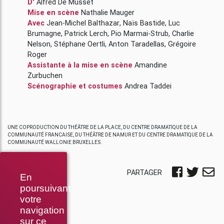
D'
Alfred De Musset
Mise en scène
Nathalie Mauger
Avec
Jean-Michel Balthazar
,
Naïs Bastide
,
Luc
Brumagne
,
Patrick Lerch
,
Pio Marmai-Strub
,
Charlie
Nelson
,
Stéphane Oertli
,
Anton Taradellas
,
Grégoire
Roger
Assistante à la mise en scène
Amandine
Zurbuchen
Scénographie et costumes
Andrea Taddei
UNE COPRODUCTION DU THÉÂTRE DE LA PLACE, DU CENTRE DRAMATIQUE DE LA
COMMUNAUTÉ FRANCAISE, DU THÉÂTRE DE NAMUR ET DU CENTRE DRAMATIQUE DE LA
COMMUNAUTÉ WALLONIE BRUXELLES.
PARTAGER
En
poursuivant
votre
navigation
sur ce