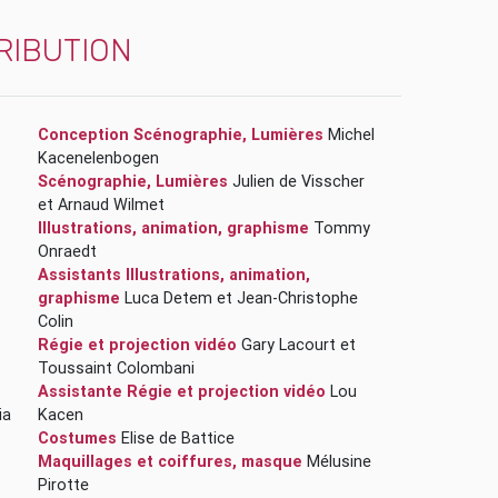
RIBUTION
Conception Scénographie, Lumières
Michel
Kacenelenbogen
Scénographie, Lumières
Julien de Visscher
et
Arnaud Wilmet
Illustrations, animation, graphisme
Tommy
Onraedt
Assistants Illustrations, animation,
graphisme
Luca Detem
et
Jean-Christophe
Colin
Régie et projection vidéo
Gary Lacourt
et
Toussaint Colombani
Assistante Régie et projection vidéo
Lou
ia
Kacen
Costumes
Elise de Battice
Maquillages et coiffures, masque
Mélusine
Pirotte