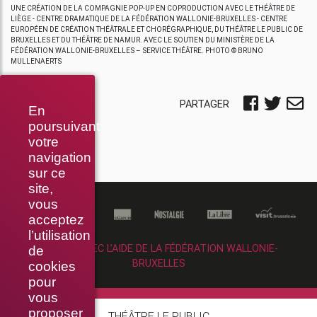
UNE CRÉATION DE LA COMPAGNIE POP-UP EN COPRODUCTION AVEC LE THÉÂTRE DE
LIÈGE - CENTRE DRAMATIQUE DE LA FÉDÉRATION WALLONIE-BRUXELLES - CENTRE
EUROPÉEN DE CRÉATION THÉÂTRALE ET CHORÉGRAPHIQUE, DU THÉÂTRE LE PUBLIC DE
BRUXELLES ET DU THÉÂTRE DE NAMUR. AVEC LE SOUTIEN DU MINISTÈRE DE LA
FÉDÉRATION WALLONIE-BRUXELLES – SERVICE THÉÂTRE. PHOTO © BRUNO
MULLENAERTS
PARTAGER
En
poursuivant
votre
navigation
sur ce
site,
vous
acceptez
l’utilisation
RÉALISÉ AVEC L’AIDE DE LA FÉDÉRATION WALLONIE-
de
BRUXELLES
cookies
pour
vous
proposer
THÉÂTRE LE PUBLIC