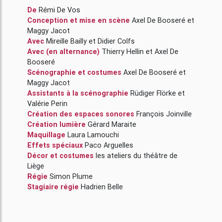
De
Rémi De Vos
Conception et mise en scène
Axel De Booseré
et
Maggy Jacot
Avec
Mireille Bailly
et
Didier Colfs
Avec (en alternance)
Thierry Hellin
et
Axel De
Booseré
Scénographie et costumes
Axel De Booseré
et
Maggy Jacot
Assistants à la scénographie
Rüdiger Flörke
et
Valérie Perin
Création des espaces sonores
François Joinville
Création lumière
Gérard Maraite
Maquillage
Laura Lamouchi
Effets spéciaux
Paco Arguelles
Décor et costumes
les ateliers du théâtre de
Liège
Régie
Simon Plume
Stagiaire régie
Hadrien Belle