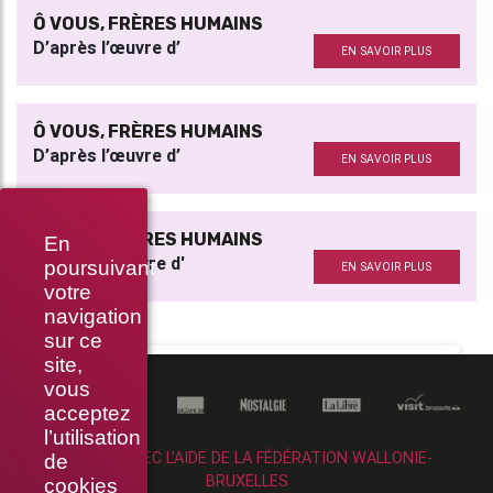
Ô VOUS, FRÈRES HUMAINS
D’après l’œuvre d’
EN SAVOIR PLUS
Ô VOUS, FRÈRES HUMAINS
D’après l’œuvre d’
EN SAVOIR PLUS
Ô VOUS, FRÈRES HUMAINS
En
D'après l'oeuvre d'
poursuivant
EN SAVOIR PLUS
votre
navigation
sur ce
site,
vous
acceptez
l’utilisation
RÉALISÉ AVEC L’AIDE DE LA FÉDÉRATION WALLONIE-
de
BRUXELLES
cookies