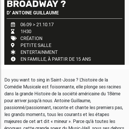
BROADWAY ?
D'
ANTOINE GUILLAUME
06.09 > 21.10.17
1H30
CRÉATION
PETITE SALLE
ENTERTAINMENT
EN FAMILLE, À PARTIR DE 15 ANS
Do you want to sing in Saint-Josse ? L’histoire de la
Comédie Musicale est foisonnante, elle plonge ses racines
dans la grande Histoire de la société américaine du 18ème
pour arriver jusqu’à nous. Antoine Guillaume,
passionné/passionnant, raconte et chante les premiers pas,
les grands moments, tous les courants et les étapes
majeures de cet art dit « mineur ». Parce qu’à toutes les
époques, cette grande soeur du Music-Hall, sous ses dehors