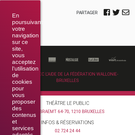
PARTAGER
En
poursuivant
votre
navigation
sur ce
site,
vous
acceptez
l’utilisation
RÉALISÉ AVEC L’AIDE DE LA FÉDÉRATION WALLONIE-
de
BRUXELLES
cookies
pour
vous
proposer
THÉÂTRE LE PUBLIC
des
RUE BRAEMT 64-70, 1210 BRUXELLES
contenus
et
INFOS & RÉSERVATIONS
services
02 724 24 44
adaptés