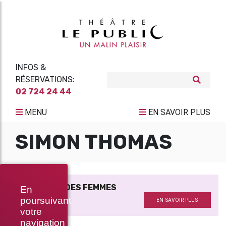
INFOS &
RÉSERVATIONS:
02 724 24 44
MENU
EN SAVOIR PLUS
SIMON THOMAS
TROIS GRANDES FEMMES
En
Avec
poursuivant
EN SAVOIR PLUS
votre
navigation