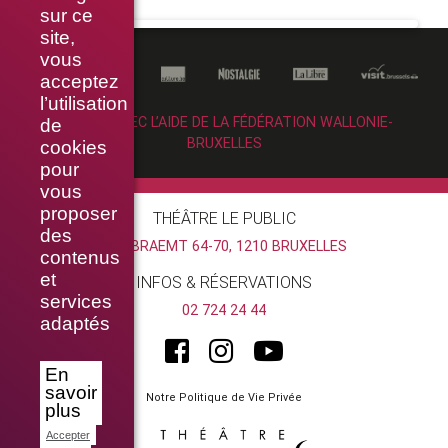
sur ce
site,
vous
acceptez
l’utilisation
RÉALISÉ AVEC L’AIDE DE LA FÉDÉRATION WALLONIE-
de
BRUXELLES
cookies
pour
vous
proposer
THÉÂTRE LE PUBLIC
des
RUE BRAEMT 64-70, 1210 BRUXELLES
contenus
et
INFOS & RÉSERVATIONS
services
02 724 24 44
adaptés
En
savoir
Notre Politique de Vie Privée
plus
Accepter