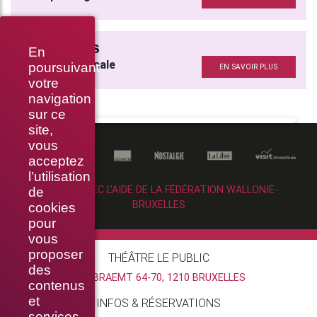
INTRA MUROS
En
Musique originale
poursuivant
EN SAVOIR PLUS
votre
navigation
sur ce
site,
vous
acceptez
l’utilisation
RÉALISÉ AVEC L’AIDE DE LA FÉDÉRATION WALLONIE-
de
BRUXELLES
cookies
pour
vous
proposer
THÉÂTRE LE PUBLIC
des
RUE BRAEMT 64-70, 1210 BRUXELLES
contenus
et
INFOS & RÉSERVATIONS
services