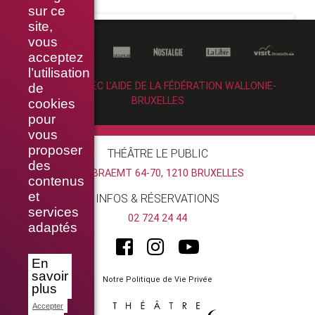
sur ce
site,
vous
acceptez
l’utilisation
RÉALISÉ AVEC L’AIDE DE LA FÉDÉRATION WALLONIE-
de
BRUXELLES
cookies
pour
vous
proposer
THÉÂTRE LE PUBLIC
des
RUE BRAEMT 64-70, 1210 BRUXELLES
contenus
et
INFOS & RÉSERVATIONS
services
02 724 24 44
adaptés
En
savoir
Notre Politique de Vie Privée
plus
Accepter