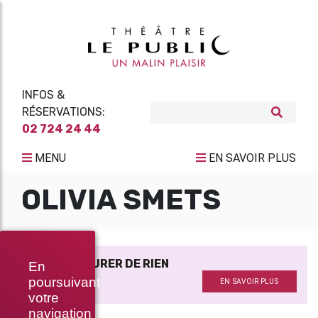
INFOS &
RÉSERVATIONS:
02 724 24 44
MENU
EN SAVOIR PLUS
OLIVIA SMETS
IL NE FAUT JURER DE RIEN
En
Avec
poursuivant
EN SAVOIR PLUS
votre
navigation